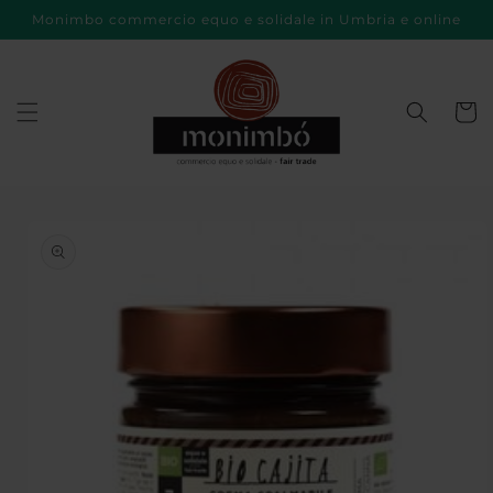
Vai
Monimbo commercio equo e solidale in Umbria e online
direttamente
ai contenuti
Carrell
Passa alle
informazioni
sul prodotto