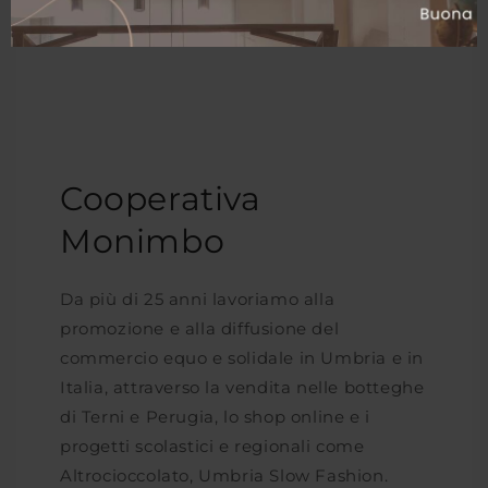
Cooperativa
Monimbo
Da più di 25 anni lavoriamo alla
promozione e alla diffusione del
commercio equo e solidale in Umbria e in
Italia, attraverso la vendita nelle botteghe
di Terni e Perugia, lo shop online e i
progetti scolastici e regionali come
Altrocioccolato, Umbria Slow Fashion.