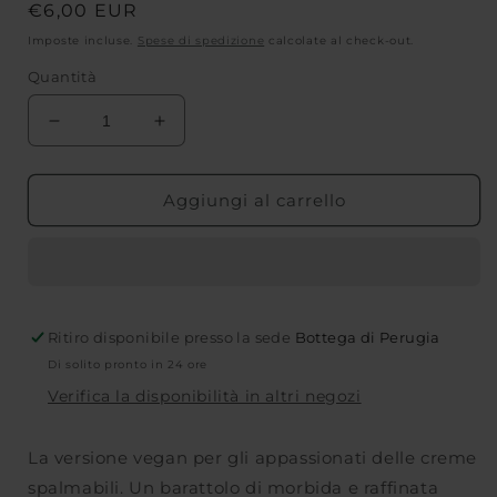
Prezzo
€6,00 EUR
di
Imposte incluse.
Spese di spedizione
calcolate al check-out.
listino
Quantità
Diminuisci
Aumenta
quantità
quantità
per
per
CREMA
CREMA
Aggiungi al carrello
SPALMABILE
SPALMABILE
BIO
BIO
CAJITA
CAJITA
VEGAN
VEGAN
-
-
Ritiro disponibile presso la sede
BIO
BIO
Bottega di Perugia
-
-
Di solito pronto in 24 ore
230
230
Verifica la disponibilità in altri negozi
g
g
La versione vegan per gli appassionati delle creme
spalmabili. Un barattolo di morbida e raffinata