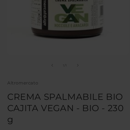
Apri
contenuti
multimediali
su
1
/
1
1
in
finestra
Altromercato
modale
CREMA SPALMABILE BIO
CAJITA VEGAN - BIO - 230
g