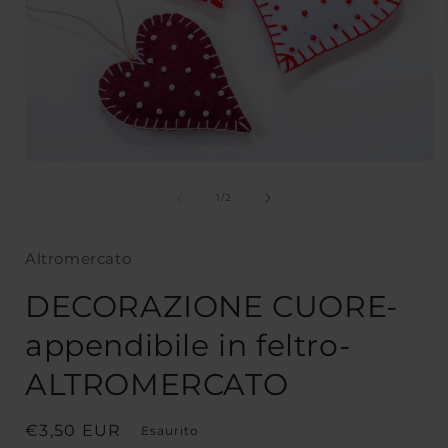
Apri
A
contenuti
c
multimediali
m
su
1
/
2
1
in
i
finestra
f
Altromercato
modale
DECORAZIONE CUORE-
appendibile in feltro-
ALTROMERCATO
Prezzo
€3,50 EUR
Esaurito