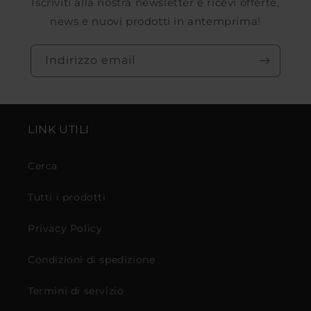
Iscriviti alla nostra newsletter e ricevi offerte,
news e nuovi prodotti in antemprima!
Indirizzo email
LINK UTILI
Cerca
Tutti i prodotti
Privacy Policy
Condizioni di spedizione
Termini di servizio