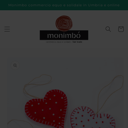
Vai
Monimbo commercio equo e solidale in Umbria e online
direttamente
ai contenuti
Carrell
Passa alle
informazioni
sul prodotto