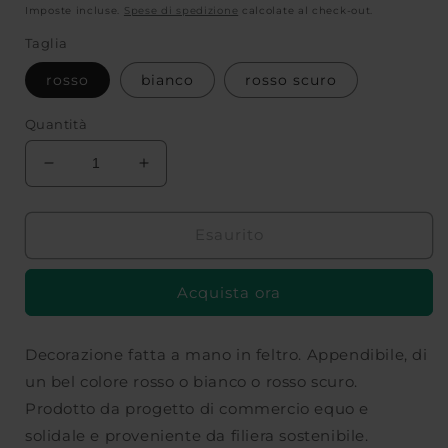
di
Imposte incluse.
Spese di spedizione
calcolate al check-out.
listino
Taglia
rosso
bianco
rosso scuro
Quantità
Diminuisci
Aumenta
quantità
quantità
per
per
DECORAZIONE
DECORAZIONE
Esaurito
CUORE-
CUORE-
appendibile
appendibile
Acquista ora
in
in
feltro-
feltro-
ALTROMERCATO
ALTROMERCATO
Decorazione fatta a mano in feltro. Appendibile, di
un bel colore rosso o bianco o rosso scuro.
Prodotto da progetto di commercio equo e
solidale e proveniente da filiera sostenibile.