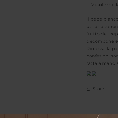
00000080
Visualizza i 
|
25
g
Il pepe bianco
ottiene tenen
frutto del pep
decompone e 
Rimossa la par
confezioni son
fatta a mano a
Share