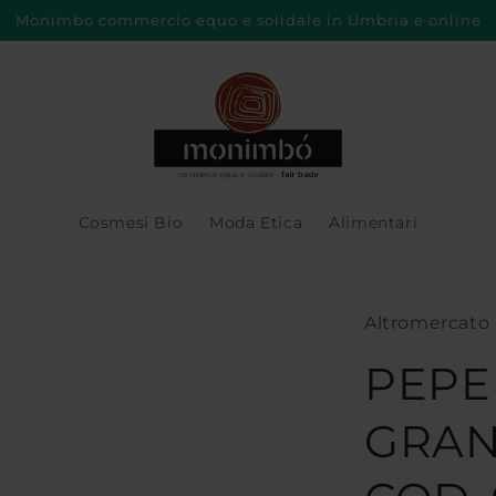
Monimbo commercio equo e solidale in Umbria e online
Cosmesi Bio
Moda Etica
Alimentari
Altromercato
PEPE
GRANI