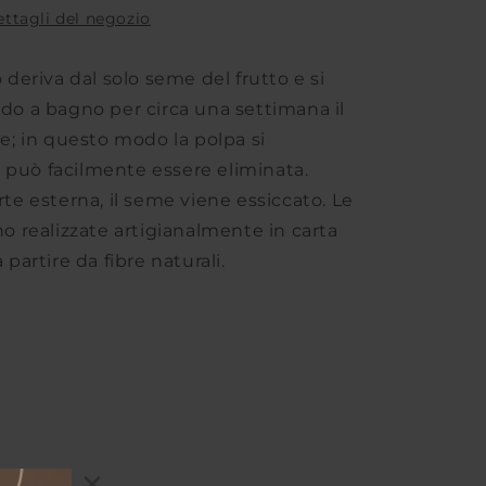
00000080
dettagli del negozio
|
25
g
 deriva dal solo seme del frutto e si
do a bagno per circa una settimana il
e; in questo modo la polpa si
può facilmente essere eliminata.
te esterna, il seme viene essiccato. Le
o realizzate artigianalmente in carta
 partire da fibre naturali.