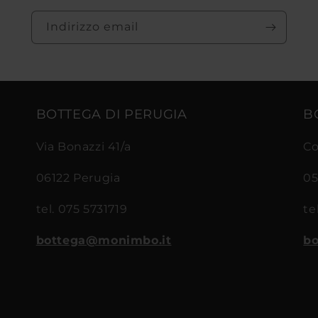
Indirizzo email
BOTTEGA DI PERUGIA
B
Via Bonazzi 41/a
Co
06122 Perugia
05
tel. 075 5731719
te
bottega@monimbo.it
bo