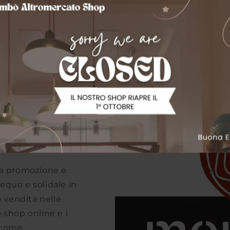
lla promozione e
equo e solidale in
a vendita nelle
o shop online e i
i come