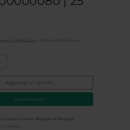
00000080 | 25
Spese di spedizione
calcolate al check-out.
Aumenta
quantità
per
PEPE
Aggiungi al carrello
BIANCO
IN
Acquista ora
GRANI
SRI
LANKA
|
bile presso la sede
Bottega di Perugia
COD.
o in 24 ore