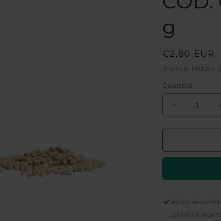
COD. 
g
Prezzo
€2,80 EUR
di
Imposte incluse.
listino
Quantità
Diminuisci
quantità
per
PEPE
BIANCO
IN
GRANI
SRI
LANKA
|
Ritiro disponi
COD.
Di solito pront