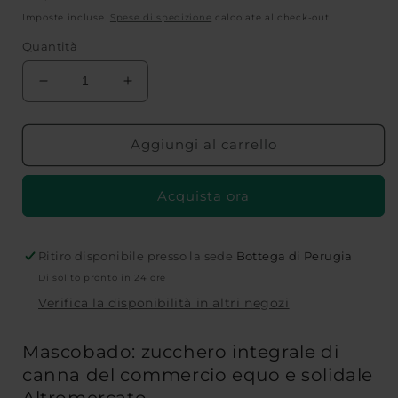
di
Imposte incluse.
Spese di spedizione
calcolate al check-out.
listino
Quantità
Diminuisci
Aumenta
quantità
quantità
per
per
ZUCCHERO
ZUCCHERO
Aggiungi al carrello
INTEGRALE
INTEGRALE
DI
DI
Acquista ora
CANNA
CANNA
MASCOBADO-
MASCOBADO-
BIO-
BIO-
1kg-
1kg-
Ritiro disponibile presso la sede
Bottega di Perugia
ALTROMERCATO
ALTROMERCATO
Di solito pronto in 24 ore
Verifica la disponibilità in altri negozi
Mascobado: zucchero integrale di
canna del commercio equo e solidale
Altromercato