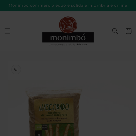
Vai
Monimbo commercio equo e solidale in Umbria e online
direttamente
ai contenuti
Carrell
Passa alle
informazioni
sul prodotto