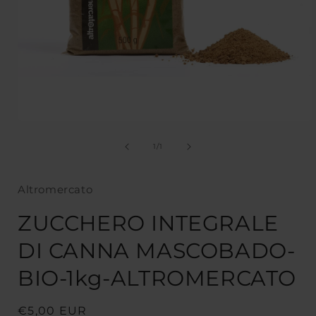
Apri
contenuti
multimediali
su
1
/
1
1
in
finestra
Altromercato
modale
ZUCCHERO INTEGRALE
DI CANNA MASCOBADO-
BIO-1kg-ALTROMERCATO
Prezzo
€5,00 EUR