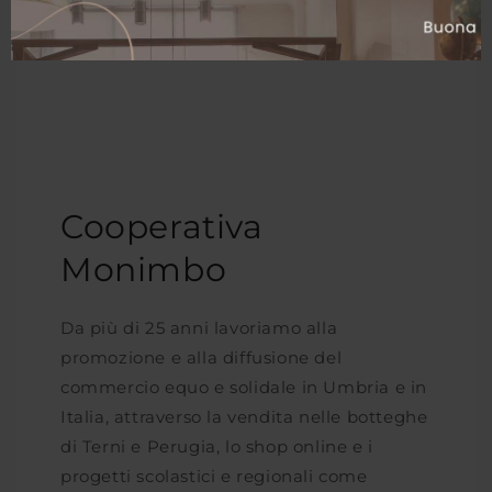
Cooperativa
Monimbo
Da più di 25 anni lavoriamo alla
promozione e alla diffusione del
commercio equo e solidale in Umbria e in
Italia, attraverso la vendita nelle botteghe
di Terni e Perugia, lo shop online e i
progetti scolastici e regionali come