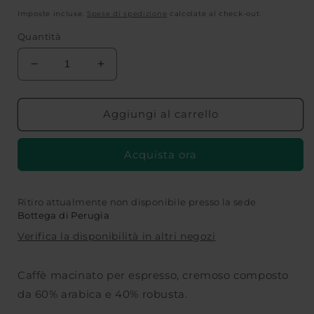
di
Imposte incluse.
Spese di spedizione
calcolate al check-out.
listino
Quantità
Diminuisci
Aumenta
quantità
quantità
per
per
CAFFÈ-
CAFFÈ-
Aggiungi al carrello
MISCELA
MISCELA
MACINATO
MACINATO
Acquista ora
ESPRESSO-
ESPRESSO-
250
250
g-
g-
ALTROMERCATO
ALTROMERCATO
Ritiro attualmente non disponibile presso la sede
Bottega di Perugia
Verifica la disponibilità in altri negozi
Caffè macinato per espresso, cremoso composto
da 60% arabica e 40% robusta.