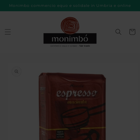
Vai
Monimbo commercio equo e solidale in Umbria e online
direttamente
ai contenuti
Carrell
Passa alle
informazioni
sul prodotto