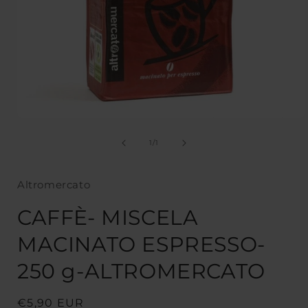
Apri
contenuti
multimediali
su
1
/
1
1
in
finestra
Altromercato
modale
CAFFÈ- MISCELA
MACINATO ESPRESSO-
250 g-ALTROMERCATO
Prezzo
€5,90 EUR