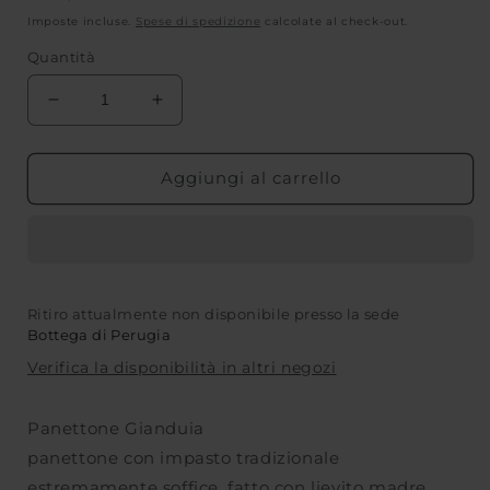
di
Imposte incluse.
Spese di spedizione
calcolate al check-out.
listino
Quantità
Diminuisci
Aumenta
quantità
quantità
per
per
Panettone
Panettone
Aggiungi al carrello
Gianduia
Gianduia
con
con
Lievito
Lievito
Madre
Madre
Natale
Natale
Ritiro attualmente non disponibile presso la sede
Solidale
Solidale
Bottega di Perugia
-
-
Altromercato
Altromercato
Verifica la disponibilità in altri negozi
Panettone Gianduia
panettone con impasto tradizionale
estremamente soffice, fatto con lievito madre,