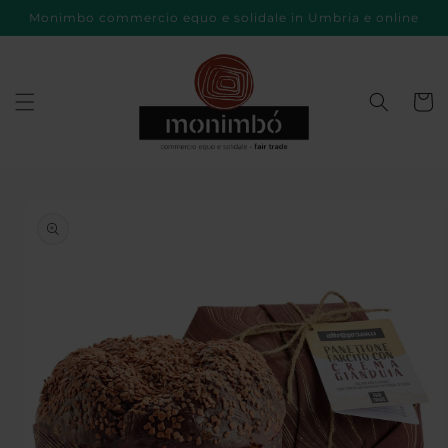
Vai
Monimbo commercio equo e solidale in Umbria e online
direttamente
ai contenuti
Carrell
Passa alle
informazioni
sul prodotto