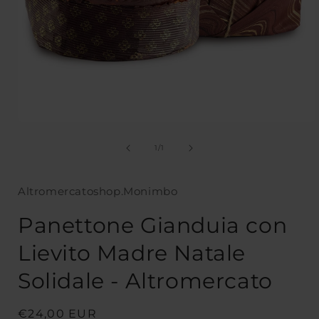
Apri
contenuti
multimediali
su
1
/
1
1
in
finestra
Altromercatoshop.Monimbo
modale
Panettone Gianduia con
Lievito Madre Natale
Solidale - Altromercato
Prezzo
€24,00 EUR