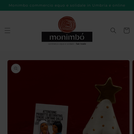
Vai
Monimbo commercio equo e solidale in Umbria e online
direttamente
ai contenuti
Carrell
Passa alle
informazioni
sul prodotto