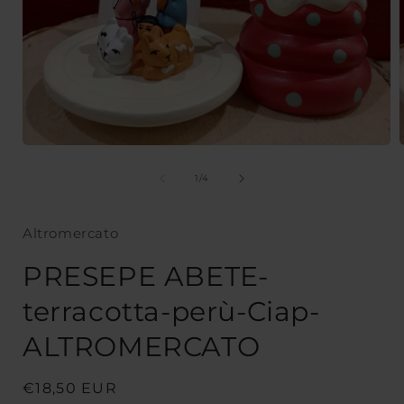
Apri
A
contenuti
c
multimediali
m
su
1
/
4
1
in
i
finestra
f
Altromercato
modale
PRESEPE ABETE-
terracotta-perù-Ciap-
ALTROMERCATO
Prezzo
€18,50 EUR