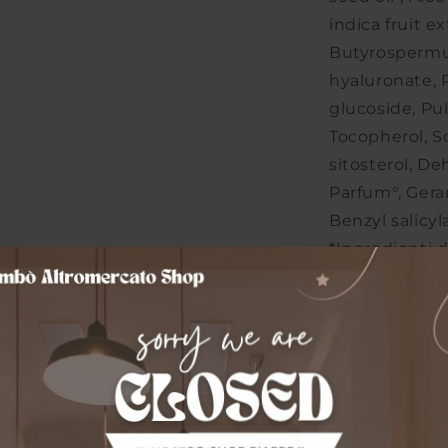
indica fruit ex
Butyrospermu
hyaluronate, 
glucoside, Pu
Tocopherol, S
sitosterol, De
Parfum°, Geran
Benzyl salicyl
*Ingredienti 
°Ingredienti d
INGREDIENTI
olio di cocco 
ALLERGENI:
N
Share