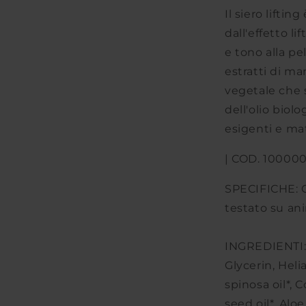
di
Il siero liftin
Natyr
dall'effetto l
e tono alla pel
estratti di ma
vegetale che 
dell'olio biol
esigenti e ma
| COD. 10000
SPECIFICHE:
testato su ani
INGREDIENTI
Glycerin, Heli
spinosa oil*,
seed oil*, Alo