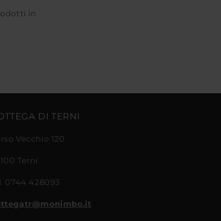
rodotti in
OTTEGA DI TERNI
rso Vecchio 120
100 Terni
l. 0744 428093
ttegatr@monimbo.it