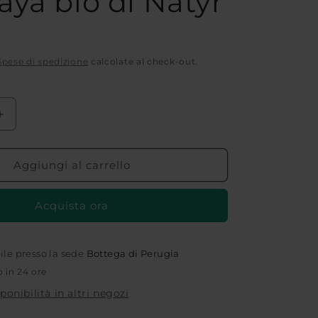
aya bio di Natyr
Spese di spedizione
calcolate al check-out.
Aumenta
quantità
per
Siero
Aggiungi al carrello
lifting
viso,
Acquista ora
collo
e
décolleté
al
bile presso la sede
Bottega di Perugia
mango
o in 24 ore
e
sponibilità in altri negozi
papaya
bio