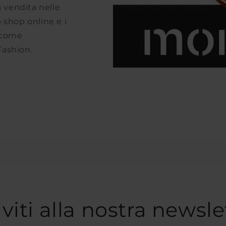
a vendita nelle
o shop online e i
i come
Fashion.
iviti alla nostra newsle