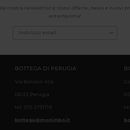
 alla nostra newsletter e ricevi offerte, news e nuovi p
antemprima!
Indirizzo email
BOTTEGA DI PERUGIA
B
Via Bonazzi 41/a
Co
06122 Perugia
05
tel. 075 5731719
te
bottega@monimbo.it
bo