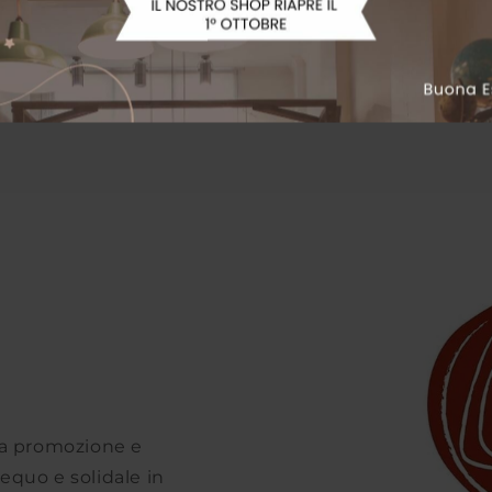
lla promozione e
equo e solidale in