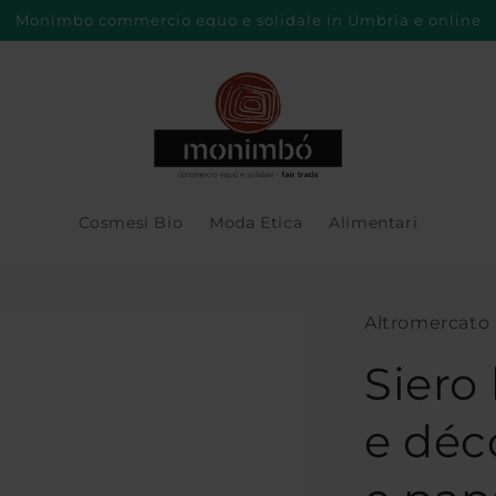
Monimbo commercio equo e solidale in Umbria e online
Cosmesi Bio
Moda Etica
Alimentari
Altromercato
Siero 
e déc