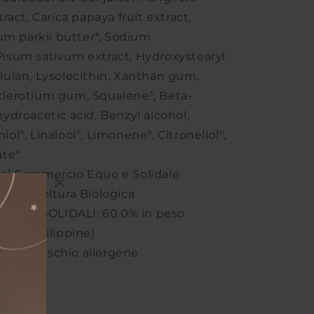
tract, Carica papaya fruit extract,
m parkii butter*, Sodium
Pisum sativum extract, Hydroxystearyl
llulan, Lysolecithin, Xanthan gum,
clerotium gum, Squalene°, Beta-
hydroacetic acid, Benzyl alcohol,
iol°, Linalool°, Limonene°, Citronellol°,
ate°.
del Commercio Equo e Solidale
a Agricoltura Biologica
 EQUO SOLIDALI:
60.0% in peso
SPFTC (Filippine)
essun rischio allergene