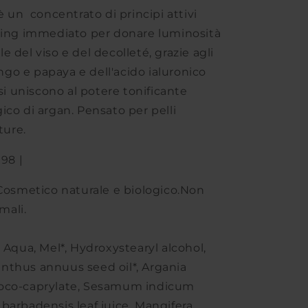
di
g è un concentrato di principi attivi
Natyr
ifting immediato per donare luminosità
le del viso e del decolleté, grazie agli
ngo e papaya e dell'acido ialuronico
si uniscono al potere tonificante
ogico di argan. Pensato per pelli
ture.
098 |
Cosmetico naturale e biologico.Non
mali.
:
Aqua, Mel*, Hydroxystearyl alcohol,
anthus annuus seed oil*, Argania
 Coco-caprylate, Sesamum indicum
e barbadensis leaf juice, Mangifera