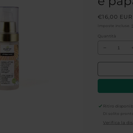
e pap
Prezzo
€16,00 EUR
di
Imposte incluse.
listino
Quantità
Diminuisci
quantità
per
Siero
lifting
viso,
collo
e
décolleté
al
Ritiro disponi
mango
Di solito pront
e
Verifica la di
papaya
bio