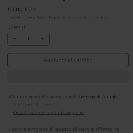
Prezzo
€3,80 EUR
di
Imposte incluse.
Spese di spedizione
calcolate al check-out.
listino
Quantità
Diminuisci
Aumenta
quantità
quantità
per
per
TÈ
TÈ
Aggiungi al carrello
NERO
NERO
ALLA
ALLA
VANIGLIA
VANIGLIA
CESTINO
CESTINO
IN
IN
Ritiro disponibile presso la sede
FILTRI
FILTRI
Bottega di Perugia
SRI
SRI
Di solito pronto in 24 ore
LANKA
LANKA
Visualizza i dettagli del negozio
|
|
COD.
COD.
00000809
00000809
Il colore ambrato di questo tè nero si riflette nel