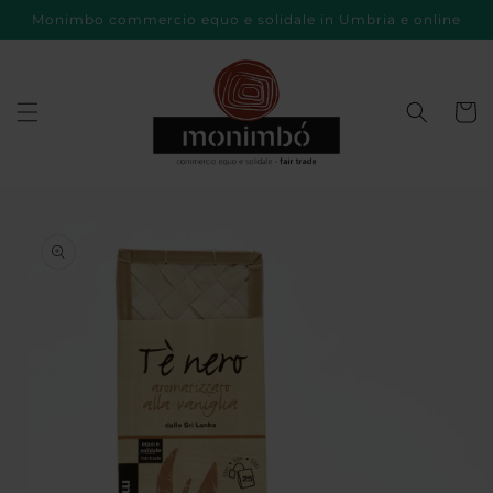
Vai
Monimbo commercio equo e solidale in Umbria e online
direttamente
ai contenuti
Carrell
Passa alle
informazioni
sul prodotto