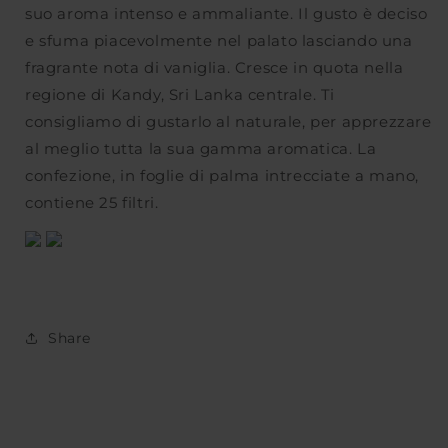
|
|
suo aroma intenso e ammaliante. Il gusto è deciso
25
25
e sfuma piacevolmente nel palato lasciando una
filtri
filtri
fragrante nota di vaniglia. Cresce in quota nella
-
-
50
50
regione di Kandy, Sri Lanka centrale. Ti
g
g
consigliamo di gustarlo al naturale, per apprezzare
al meglio tutta la sua gamma aromatica. La
confezione, in foglie di palma intrecciate a mano,
contiene 25 filtri.
Share