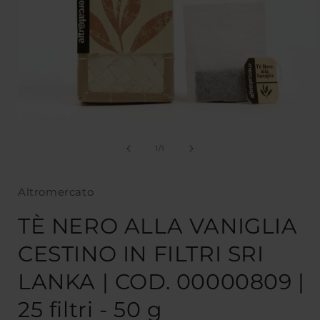
Apri
contenuti
multimediali
su
1
/
1
1
in
finestra
Altromercato
modale
TÈ NERO ALLA VANIGLIA
CESTINO IN FILTRI SRI
LANKA | COD. 00000809 |
25 filtri - 50 g