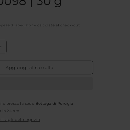
098 | 30 g
Spese di spedizione
calcolate al check-out.
Aumenta
quantità
per
ZENZERO
Aggiungi al carrello
INTERO
SRI
LANKA
|
COD.
bile presso la sede
00000098
Bottega di Perugia
|
o in 24 ore
30
dettagli del negozio
g