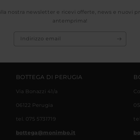
 alla nostra newsletter e ricevi offerte, news e nuovi p
antemprima!
Indirizzo email
BOTTEGA DI PERUGIA
B
Via Bonazzi 41/a
Co
06122 Perugia
05
tel. 075 5731719
te
bottega@monimbo.it
bo