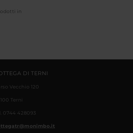
rodotti in
OTTEGA DI TERNI
rso Vecchio 120
100 Terni
l. 0744 428093
ttegatr@monimbo.it