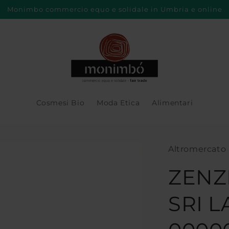
Monimbo commercio equo e solidale in Umbria e online
Cosmesi Bio
Moda Etica
Alimentari
Altromercato
ZENZ
SRI L