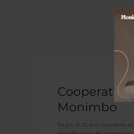
Cooperativa
Monimbo
Da più di 25 anni lavoriamo a
alla diffusione del commercio 