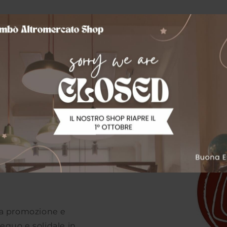
lla promozione e
equo e solidale in