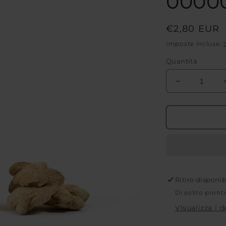
00000
Prezzo
€2,80 EUR
di
Imposte incluse.
listino
Quantità
Diminuisci
quantità
per
ZENZERO
INTERO
SRI
LANKA
|
COD.
Ritiro disponi
00000098
|
Di solito pront
30
Visualizza i 
g