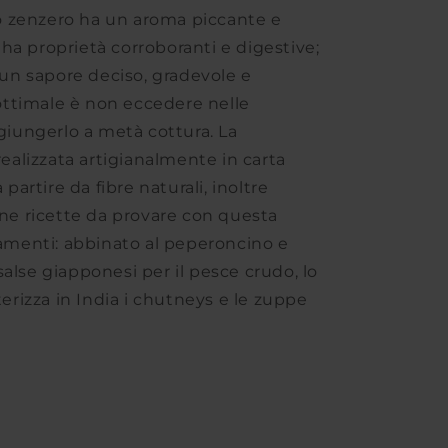
lo zenzero ha un aroma piccante e
, ha proprietà corroboranti e digestive;
 un sapore deciso, gradevole e
 ottimale è non eccedere nelle
giungerlo a metà cottura. La
ealizzata artigianalmente in carta
partire da fibre naturali, inoltre
ne ricette da provare con questa
amenti: abbinato al peperoncino e
e salse giapponesi per il pesce crudo, lo
erizza in India i chutneys e le zuppe