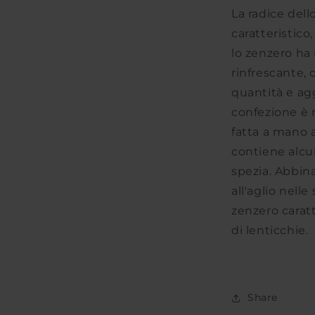
La radice del
caratteristico
lo zenzero ha
rinfrescante,
quantità e ag
confezione è r
fatta a mano a 
contiene alcu
spezia. Abbin
all'aglio nell
zenzero caratt
di lenticchie.
Share